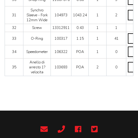
Ring
quanti
Synchro
Synch
31
Sleeve - Fork
104973
1043.24
1
2
Sleev
12mm Wide
-
Fork
32
Screw
13312911
0.43
1
1
12m
O-
Wide
33
O-Ring
100317
1.15
1
41
Ring
quanti
quanti
Speed
34
Speedometer
106322
POA
1
0
quanti
Anello di
Anell
35
arresto 1?
103693
POA
2
0
di
velocita
arrest
1?
veloci
quanti