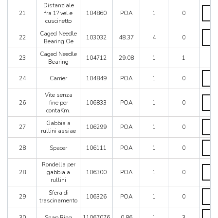
Distanziale
Dista
21
fra 1? vel.e
104860
POA
1
0
fra
cuscinetto
1?
vel.e
Cage
Caged Needle
22
103032
48.37
4
0
cuscin
Needl
Bearing Oe
quanti
Beari
Caged Needle
Oe
23
104712
29.08
1
1
Bearing
quanti
Carrie
24
Carrier
104849
POA
1
0
quanti
Vite senza
Vite
26
fine per
106833
POA
1
0
senza
contaKm.
fine
per
Gabbi
Gabbia a
27
106299
POA
1
0
conta
a
rullini assiae
quanti
rullini
Space
assia
28
Spacer
106111
POA
1
0
quanti
quanti
Rondella per
Ronde
28
gabbia a
106300
POA
1
0
per
rullini
gabbi
a
Sfera
Sfera di
29
106326
POA
1
0
rullini
di
trascinamento
quanti
trasc
Snap
quanti
30
Snap Ring
11067076
0.86
1
3