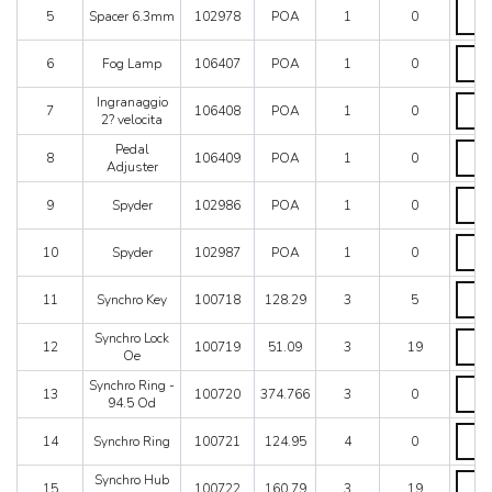
Space
LaFerrari
5
Spacer 6.3mm
102978
POA
1
0
6.3m
Mondial 3.2
quanti
Fog
Mondial 8
6
Fog Lamp
106407
POA
1
0
Lamp
Mondial QV
quanti
Ingra
Ingranaggio
Mondial T
7
106408
POA
1
0
2?
2? velocita
Testarossa (1987)
veloci
Pedal
Pedal
quanti
Testarossa (1990)
8
106409
POA
1
0
Adjus
Adjuster
quanti
Spyde
9
Spyder
102986
POA
1
0
quanti
Spyde
10
Spyder
102987
POA
1
0
quanti
Synch
11
Synchro Key
100718
128.29
3
5
Key
quanti
Synch
Synchro Lock
12
100719
51.09
3
19
Lock
Oe
Oe
Synch
Synchro Ring -
quanti
13
100720
374.766
3
0
Ring
94.5 Od
-
Synch
94.5
14
Synchro Ring
100721
124.95
4
0
Ring
Od
quanti
quanti
Synch
Synchro Hub
15
100722
160.79
3
19