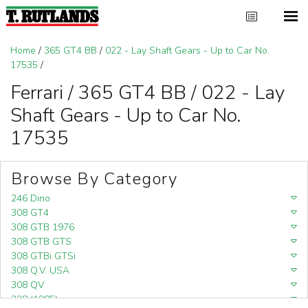
Home
/
365 GT4 BB
/
022 - Lay Shaft Gears - Up to Car No.
17535
/
Ferrari / 365 GT4 BB / 022 - Lay
Shaft Gears - Up to Car No.
17535
Browse By Category
246 Dino
308 GT4
308 GTB 1976
308 GTB GTS
308 GTBi GTSi
308 Q.V. USA
308 QV
328 (1985)