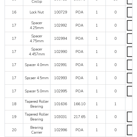
Hub
Circlip
Circlip
Lock
quanti
16
Lock Nut
100729
POA
1
0
Nut
quanti
Space
Spacer
17
102992
POA
1
0
4.25
4.25mm
quanti
Space
Spacer
17
102994
POA
1
0
4.75
4.75mm
quanti
Space
Spacer
17
102990
POA
1
0
4.45
4.457mm
quanti
Space
17
Spacer 4.0mm
102991
POA
1
0
4.0m
quanti
Spcae
17
Spcaer 4.5mm
102993
POA
1
0
4.5m
quanti
Space
17
Spacer 5.0mm
102995
POA
1
0
5.0m
quanti
Tapered Roller
18
101636
166.10
1
1
Bearing
Taper
Tapered Roller
19
103031
217.65
1
0
Roller
Bearing
Beari
Beari
Bearing
quanti
20
102996
POA
1
0
Carrie
Carrier
quanti