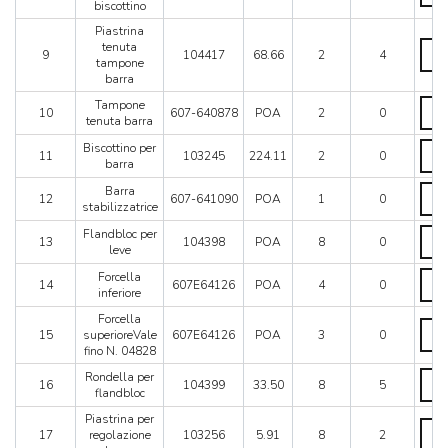
quant
N.
biscottino
ammo
0483
e
Piastrina
quant
bisco
Piast
tenuta
9
104417
68.66
2
4
quant
tenu
tampone
tamp
barra
barra
Tamp
Tampone
quant
10
607-640878
POA
2
0
tenu
tenuta barra
barra
Bisco
Biscottino per
quant
11
103245
224.11
2
0
per
barra
barra
Barr
Barra
quant
12
607-641090
POA
1
0
stabi
stabilizzatrice
quant
Flan
Flandbloc per
13
104398
POA
8
0
per
leve
leve
Force
Forcella
quant
14
607E64126
POA
4
0
inferi
inferiore
quant
Forcella
Force
15
superioreVale
607E64126
POA
3
0
super
fino N. 04828
fino
N.
Rond
Rondella per
16
104399
33.50
8
5
0482
per
flandbloc
quant
fland
Piastrina per
quant
Piast
17
regolazione
103256
5.91
8
2
per