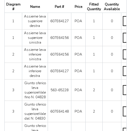
512 TR
Diagram
Fitted
Quantity
Name
Part #
Price
Qu
550 Maranello
#
Quantity
Available
575M
Assieme leva
Assi
575M Superamerica
1
superiore
607E64127
POA
1
0
leva
destra
599
super
dest
Assieme leva
612 Scaglietti
Assi
quant
1
superiore
607E64156
POA
1
0
California
leva
sinistra
super
California T
sinis
Assieme leva
Assi
Enzo
quant
2
inferiore
607E64156
POA
1
0
leva
F12
sinistra
inferi
F355 M2.7
sinis
Assieme leva
Assi
F355 M5.2
quant
2
inferiore
607E64127
POA
1
0
leva
destra
F40
inferi
dest
F430 (2005-2008)
Giunto sferico
quant
Giun
leva
F430 Spider
3
563-65228
POA
2
0
sferi
superioreVale
F50
leva
fino N. 04828
F512M
super
Giunto sferico
fino
Ferrari 458 Italia Parts
Giun
leva
N.
3
607E64148
POA
2
0
FF
sferi
superioreVale
0482
leva
dal N. 04830
LaFerrari
quant
super
Mondial 3.2
Giunto sferico
dal
Giun
leva