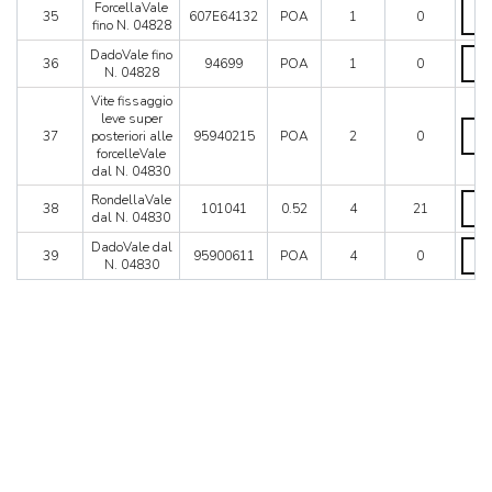
Force
ForcellaVale
35
607E64132
POA
1
0
fino
fino N. 04828
N.
Dado
DadoVale fino
0482
36
94699
POA
1
0
fino
N. 04828
quant
N.
Vite fissaggio
0482
leve super
quant
Vite
37
posteriori alle
95940215
POA
2
0
fissa
forcelleVale
leve
dal N. 04830
supe
poste
Rond
RondellaVale
38
101041
0.52
4
21
alle
dal
dal N. 04830
force
N.
Dado
DadoVale dal
dal
0483
39
95900611
POA
4
0
dal
N. 04830
N.
quant
N.
0483
0483
quant
quant
MONTEREY, CA