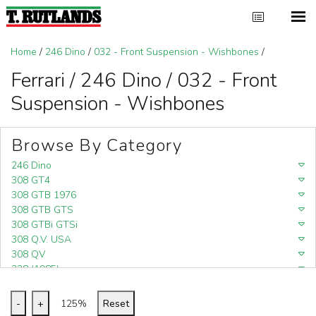
Home
/
246 Dino
/
032 - Front Suspension - Wishbones
/
Ferrari / 246 Dino / 032 - Front
Suspension - Wishbones
Browse By Category
246 Dino
308 GT4
308 GTB 1976
308 GTB GTS
308 GTBi GTSi
308 Q.V. USA
308 QV
328 (1985)
328 (1988)
348
-
+
125%
Reset
348 (1989-1992)