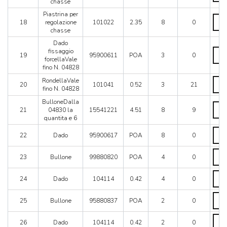
chasse
regol
chas
Piastrina per
Piast
quant
18
regolazione
101022
2.35
8
0
per
chasse
regol
chas
Dado
quant
Dado
fissaggio
19
95900611
POA
3
0
fissa
forcellaVale
force
fino N. 04828
fino
Rond
RondellaVale
N.
20
101041
0.52
3
21
fino
fino N. 04828
0482
N.
quant
BulloneDalla
0482
Bull
21
04830 la
15541221
4.51
8
9
quant
0483
quantita e 6
la
quant
Dado
22
Dado
95900617
POA
8
0
e
quant
6
Bull
quant
23
Bullone
99880820
POA
4
0
quant
Dado
24
Dado
104114
0.42
4
0
quant
Bull
25
Bullone
95880837
POA
2
0
quant
Dado
26
Dado
104114
0.42
2
0
quant