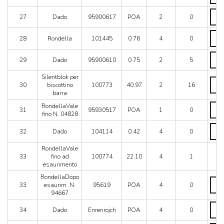
Dado
27
Dado
95900617
POA
2
0
quant
Rond
28
Rondella
101445
0.76
4
0
quant
Dado
29
Dado
95900610
0.75
2
5
quant
Silentblok per
Silen
30
biscottino
100773
40.97
2
16
per
barra
bisco
barra
Rond
RondellaVale
31
95930517
POA
1
0
quant
fino
fino N. 04828
N.
Dado
0482
32
Dado
104114
0.42
4
0
quant
quant
RondellaVale
33
fino ad
100774
22.10
4
1
esaurimento
RondellaDopo
Rond
33
esaurim. N.
95619
POA
4
0
esau
94667
N.
9466
Dado
34
Dado
Enrenrojch
POA
4
0
quant
quant