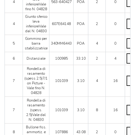
Mondial 8
N.
4
563-640427
POA
2
0
sferi
inferioreVale
0483
Mondial QV
leva
fino N. 04828
quant
Mondial T
infer
Giunto sferico
fino
Testarossa (1987)
Giun
leva
N.
4
607E64148
POA
2
0
sferi
Testarossa (1990)
inferioreVale
0482
leva
dal N. 04830
quant
infer
Gommino per
dal
Gom
5
barra
340MM6443
POA
4
0
N.
per
stabilizzatrice
0483
barra
quant
stabi
Dista
6
Distanziale
100985
33.10
2
4
quant
quant
Rondella di
rasamento
Rond
(spess 2.5)7/1
7
101039
3.10
4
16
di
on Picture -
rasa
Vale fino N.
(spe
04828
2.5)7
Rondella di
on
rasamento
Pictu
Rond
7
(spess.
101039
3.10
8
16
-
di
2.5)Vale dal
Vale
rasa
N. 04830
fino
(spes
N.
2.5)V
Bullone fiss.
Bull
0482
dal
8
ammortiz. e
107886
43.08
2
0
fiss.