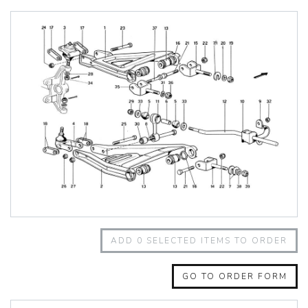
348 Challenge (1995)
355 Challenge (1996)
355 Challenge (1999)
360 Challenge
360 Challenge Stradale
360 Modena
360 Spider
365 GT 2+2
365 GT4 BB
400i
412
430 Scuderia
456GT
456M
458 Speciale
458 Speciale Aperta
ADD
0
SELECTED ITEMS TO ORDER
458 Spider
488 GTB
488 Spider
GO TO ORDER FORM
512 BB
512 BBI